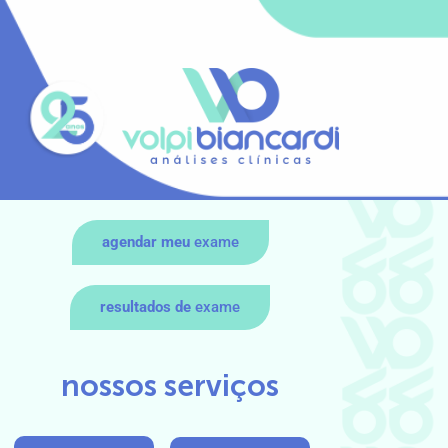
agendar meu
exame
resultados de
exame
nossos serviços