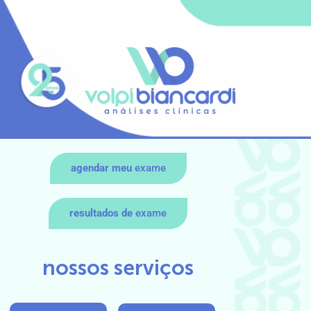
agendar meu
exame
resultados de
exame
nossos serviços