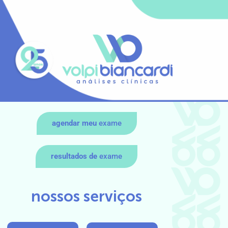
agendar meu
exame
resultados de
exame
nossos serviços